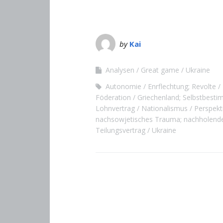
by
Kai
Analysen
Great game
Ukraine
Autonomie
Enrflechtung; Revolte
Föderation
Griechenland; Selbstbest
Lohnvertrag
Nationalismus
Perspekt
nachsowjetisches Trauma; nachholende 
Teilungsvertrag
Ukraine