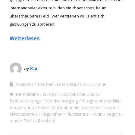
internationaler Akteure bilden ein chaotisches, kaum
überschaubares Feld. Wer verstehen will, sieht sich
gezwungen zu sortieren.
Weiterlesen
by
Kai
Analysen
Themen in der Diksussion
Ukraine
Demokratie
Europa;
Europäische Union
Föderalisierung
Fremdversorgung
Integrationskonflikt
Kooperation
Krise
Multinationale Konzerne
Nation
Nationalismus
Oligarchen
Pluralismus
Putin
Region
runder Tisch
Russland